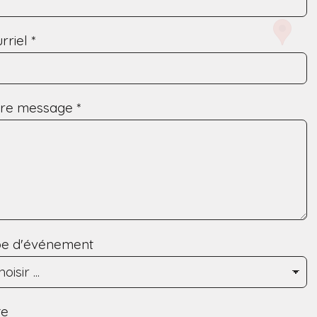
rriel
*
tre message
*
pe d'événement
te