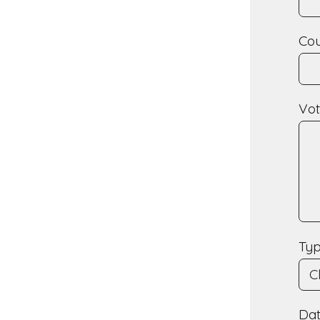
Cou
Vo
Ty
Da