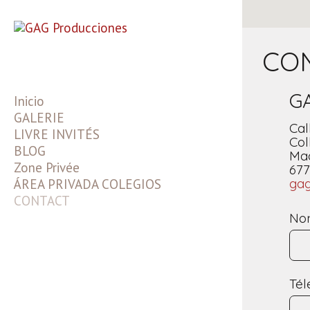
CO
GA
Inicio
GALERIE
Cal
LIVRE INVITÉS
Fotos de Estudio
Col
BLOG
Fotos de Bodas
Comuniones en Exteriores
Mad
Zone Privée
Videos de Bodas
Preboda
Comuniones en Estudio
677
ga
ÁREA PRIVADA COLEGIOS
Slideshows
Bodas
CONTACT
Videos
N
Té