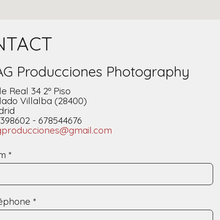
NTACT
G Producciones Photography
le Real 34 2º Piso
lado Villalba (28400)
rid
398602 - 678544676
gproducciones@gmail.com
om
*
léphone
*