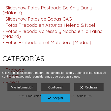
- Slideshow Fotos Postboda Belén y Dany
(Málaga)
- Slideshow Fotos de Bodas GAG
- Fotos Preboda en Asturias Helena & Noël
- Fotos Preboda Vanessa y Nacho en la Latina
(Madrid)
- Fotos Preboda en el Matadero (Madrid)
CATEGORÍAS
- Preboda
Utilizamos cookies para mejorar la navegación web y obtener estadísticas. Si
- Bodas
continuas navegando, consideramos que aceptas su uso.
- Videos
Más información
Configurar
Rechazar
GAG Producciones 2026 | Tlf 677398602 - 678544676
Aceptar
Aviso legal