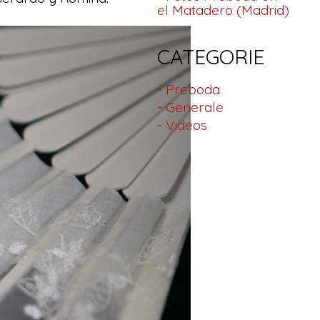
el Matadero (Madrid)
CATEGORIE
- Preboda
- Generale
- Videos