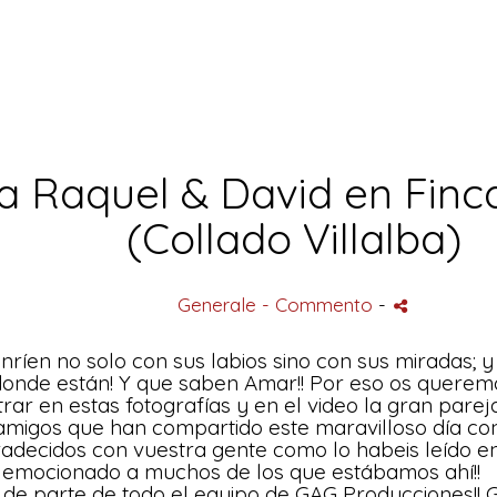
a Raquel & David en Finc
(Collado Villalba)
Generale
- Commento
-
ríen no solo con sus labios sino con sus miradas; y
donde están! Y que saben Amar!! Por eso os queremos
rar en estas fotografías y en el video la gran pareja
 amigos que han compartido este maravilloso día con
radecidos con vuestra gente como lo habeis leído en
 emocionado a muchos de los que estábamos ahí!!
e parte de todo el equipo de GAG Producciones!! 