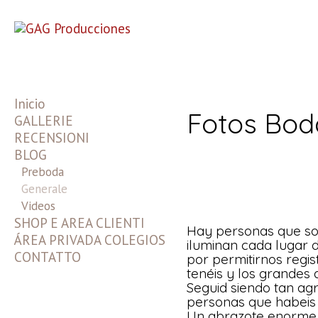
Inicio
Fotos Bod
GALLERIE
RECENSIONI
Fotos de Estudio
BLOG
Fotos de Bodas
Comuniones en Exteriores
Videos de Bodas
Preboda
Comuniones en Estudio
Slideshows
Generale
Videos
SHOP E AREA CLIENTI
Hay personas que son
ÁREA PRIVADA COLEGIOS
iluminan cada lugar 
CONTATTO
por permitirnos regist
tenéis y los grandes
Seguid siendo tan ag
personas que habeis
Un abrazote enorme d