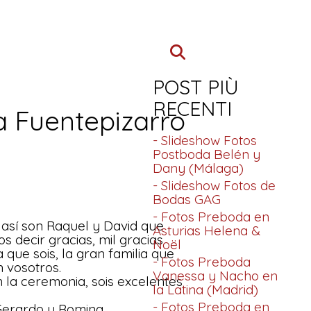
POST PIÙ
RECENTI
a Fuentepizarro
- Slideshow Fotos
Postboda Belén y
Dany (Málaga)
- Slideshow Fotos de
Bodas GAG
- Fotos Preboda en
 así son Raquel y David que
Asturias Helena &
 decir gracias, mil gracias
Noël
 que sois, la gran familia que
- Fotos Preboda
 vosotros.
Vanessa y Nacho en
 la ceremonia, sois excelentes
la Latina (Madrid)
- Fotos Preboda en
Gerardo y Romina.